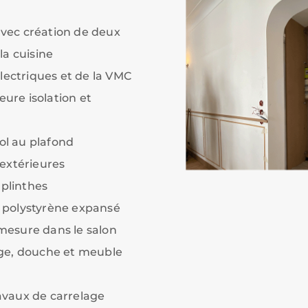
avec création de deux
la cuisine
ectriques et de la VMC
ure isolation et
ol au plafond
extérieures
plinthes
n polystyrène expansé
mesure dans le salon
age, douche et meuble
avaux de carrelage