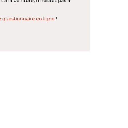
 à la peinture, n’hésitez pas à
e questionnaire en ligne
!