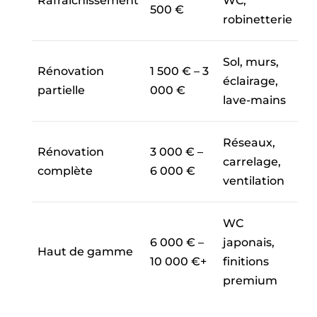
Rafraîchissement
WC,
500 €
robinetterie
Sol, murs,
Rénovation
1 500 € – 3
éclairage,
partielle
000 €
lave-mains
Réseaux,
Rénovation
3 000 € –
carrelage,
complète
6 000 €
ventilation
WC
6 000 € –
japonais,
Haut de gamme
10 000 €+
finitions
premium