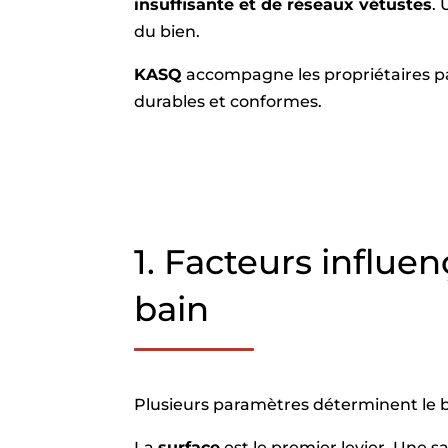
insuffisante et de réseaux vétustes
.
du bien.
KASQ
accompagne les propriétaires par
durables et conformes.
1. Facteurs influe
bain
Plusieurs paramètres déterminent le 
La
surface
est le premier levier. Une 