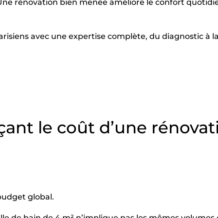
 Une rénovation bien menée améliore le confort quotidi
isiens avec une expertise complète, du diagnostic à la l
nçant le coût d’une rénovat
budget global.
salle de bain de 4 m² n’implique pas les mêmes volumes