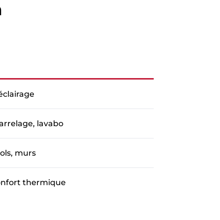
n
éclairage
arrelage, lavabo
sols, murs
nfort thermique