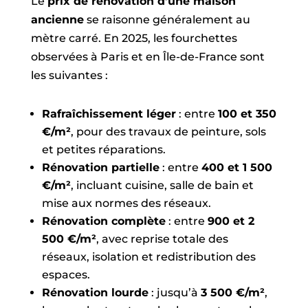
Le
prix de rénovation d’une maison
ancienne
se raisonne généralement au
mètre carré. En 2025, les fourchettes
observées à Paris et en Île-de-France sont
les suivantes :
Rafraîchissement léger
: entre
100 et 350
€/m²
, pour des travaux de peinture, sols
et petites réparations.
Rénovation partielle
: entre
400 et 1 500
€/m²
, incluant cuisine, salle de bain et
mise aux normes des réseaux.
Rénovation complète
: entre
900 et 2
500 €/m²
, avec reprise totale des
réseaux, isolation et redistribution des
espaces.
Rénovation lourde
: jusqu’à
3 500 €/m²
,